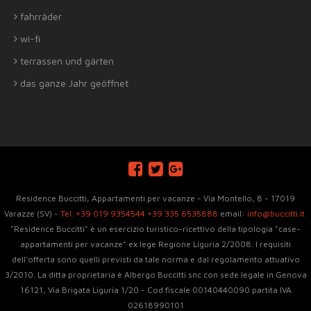
fahrräder
wi-fi
terrassen und gärten
das ganze Jahr geöffnet
Residence Buccitti, Appartamenti per vacanze - Via Montello, 8 - 17019
Varazze (SV) -
Tel. +39 019 9354544
+39 335 6535888
email:
info@buccitti.it
"Residence Buccitti" è un esercizio turistico-ricettivo della tipologia "case-
appartamenti per vacanze" ex lege Regione Liguria 2/2008. I requisiti
dell'offerta sono quelli previsti da tale norma e dal regolamento attuativo
3/2010. La ditta proprietaria è Albergo Buccitti snc con sede legale in Genova
16121, Via Brigata Liguria 1/20 - Cod.fiscale 00140440090 partita IVA
02618990101