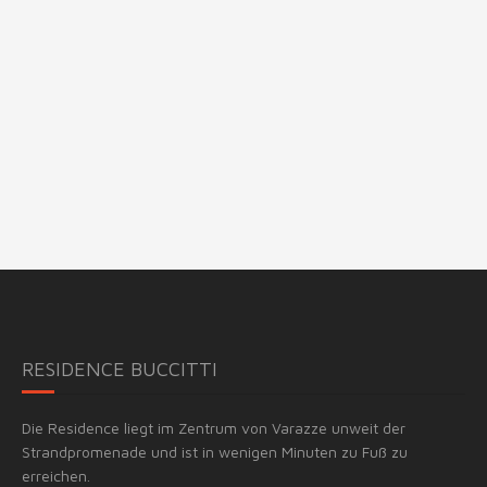
Spaziergang
von
wenigen
Minuten
durch
die
Altstadt
und
schon
Sie
sind
am
Strand
angelangt.
RESIDENCE BUCCITTI
Geschäfte,
Bars,
Apotheke,
Die Residence liegt im Zentrum von Varazze unweit der
Kiosk,
Strandpromenade und ist in wenigen Minuten zu Fuß zu
Supermarkt
erreichen.