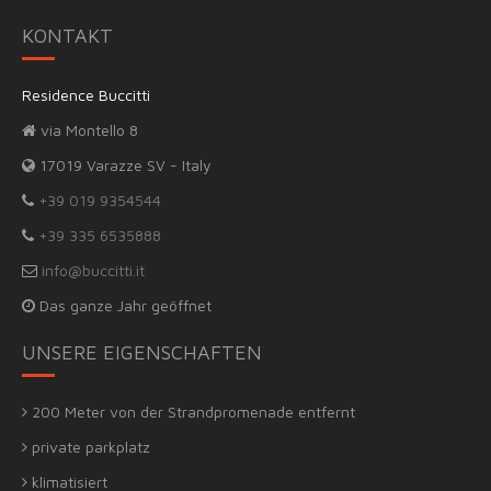
-
KONTAKT
alles
liegt
ganz
Residence Buccitti
in
via Montello 8
der
Nähe.
17019 Varazze SV - Italy
+39 019 9354544
+39 335 6535888
info@buccitti.it
Das ganze Jahr geöffnet
UNSERE EIGENSCHAFTEN
200 Meter von der Strandpromenade entfernt
private parkplatz
klimatisiert