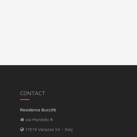
CONTACT
Residence Buccitti
via Montello 8
17019 Varazze SV - Italy