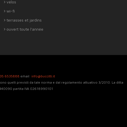
vélos
wi-fi
terrasses et jardins
ouvert toute l'année
335 6535888
email:
info@buccitti.it
 sono quelli previsti da tale norma e dal regolamento attuativo 3/2010. La ditta
140440090 partita IVA 02618990101