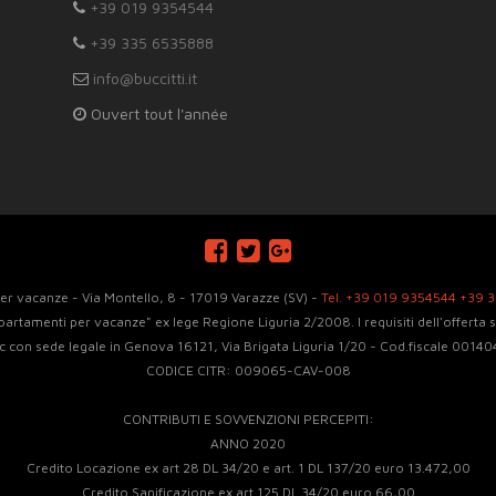
+39 019 9354544
+39 335 6535888
info@buccitti.it
Ouvert tout l'année
er vacanze - Via Montello, 8 - 17019 Varazze (SV) -
Tel. +39 019 9354544
+39 
ppartamenti per vacanze" ex lege Regione Liguria 2/2008. I requisiti dell'offerta
snc con sede legale in Genova 16121, Via Brigata Liguria 1/20 - Cod.fiscale 00
CODICE CITR: 009065-CAV-008
CONTRIBUTI E SOVVENZIONI PERCEPITI:
ANNO 2020
Credito Locazione ex art 28 DL 34/20 e art. 1 DL 137/20 euro 13.472,00
Credito Sanificazione ex art 125 DL 34/20 euro 66,00