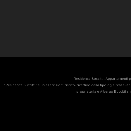
Residence Buccitti, Appartamenti p
"Residence Buccitti" è un esercizio turistico-ricettivo della tipologia "case-a
proprietaria è Albergo Buccitti 