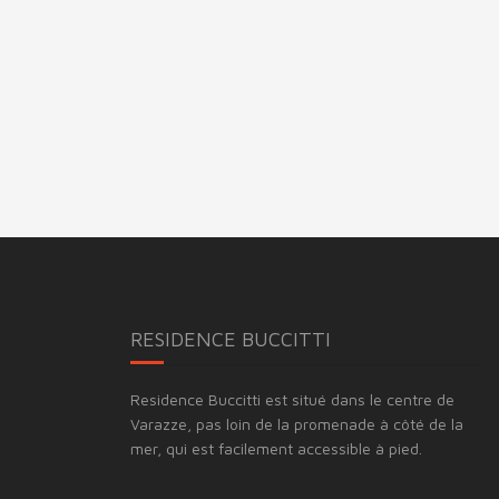
RESIDENCE BUCCITTI
Residence Buccitti est situé dans le centre de
Varazze, pas loin de la promenade à côté de la
mer, qui est facilement accessible à pied.