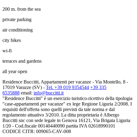
200 m. from the sea
private parking
air conditioning
city bikes
wi-fi
terraces and gardens
all year open
Residence Buccitti, Appartamenti per vacanze - Via Montello, 8 -
17019 Varazze (SV) -
Tel. +39 019 9354544
+39 335
6535888
email:
info@buccitti.it
"Residence Buccitti" è un esercizio turistico-ricettivo della tipologia
"case-appartamenti per vacanze" ex lege Regione Liguria 2/2008. I
requisiti dell'offerta sono quelli previsti da tale norma e dal
regolamento attuativo 3/2010. La ditta proprietaria è Albergo
Buccitti snc con sede legale in Genova 16121, Via Brigata Liguria
1/20 - Cod.fiscale 00140440090 partita IVA 02618990101
CODICE CITR: 009065-CAV-008