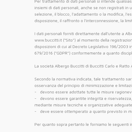
Per trattamento di dati personali si intende qualsias
insiemi di dati personali, anche se non registrati in 
selezione, il blocco, l'adattamento o la modifica, l'
disposizione, il raffronto o l'interconnessione, la lim
I dati personali forniti direttamente dall'utente a Alb
www.buccitti.it (“Sito") al momento della registrazione
disposizioni di cui al Decreto Legislativo 196/2003 i
679/2016 ("GDPR") conformemente a quanto disciplin
La società Albergo Buccitti di Buccitti Carlo e Ratto 
Secondo la normativa indicata, tale trattamento sarà i
osservanza del principio di minimizzazione e limitazio
- devono essere adottate tutte le misure ragionevoli 
- devono essere garantite integrità e riservatezza, 
mediante misure tecniche e organizzative adeguate, da
- deve essere ottemperato a quanto previsto in mate
Per quanto sopra pertanto le forniamo le seguenti i