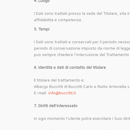
4. Luogo
I Dati sono trattati presso la sede del Titolare, sit
affidabilità e competenza.
5. Tempi
I Dati sono trattati e conservati per il periodo necessa
periodo di conservazione imposto da norme di legge. I
può sempre chiedere l’interruzione del Trattamento o
6. Identità e dati di contatto del titolare
Il titolare del trattamento è:
Albergo Buccitti di Buccitti Carlo e Ratto Antonella s
E-mail:
info@buccitti.it
.
7. Diritti dell’interessato
In ogni momento l’utente potrà esercitare i Suoi dirit