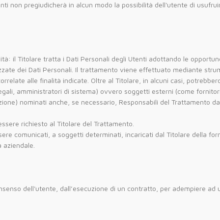
nti non pregiudicherà in alcun modo la possibilità dell'utente di usufruir
tà: il Titolare tratta i Dati Personali degli Utenti adottando le opportu
zzate dei Dati Personali. Il trattamento viene effettuato mediante stru
elate alle finalità indicate. Oltre al Titolare, in alcuni casi, potrebber
egali, amministratori di sistema) ovvero soggetti esterni (come fornitori d
zione) nominati anche, se necessario, Responsabili del Trattamento da 
sere richiesto al Titolare del Trattamento.
sere comunicati, a soggetti determinati, incaricati dal Titolare della for
à aziendale.
onsenso dell'utente, dall’esecuzione di un contratto, per adempiere ad 