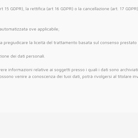
rt 15 GDPR), la rettifica (art 16 GDPR) o la cancellazione (art. 17 GDPR) 
ma automatizzata ove applicabile;
a pregiudicare la liceità del trattamento basata sul consenso prestato
ione dei dati personali.
evere informazioni relative ai soggetti presso i quali i dati sono archivia
 possono venire a conoscenza dei tuoi dati, potrà rivolgersi al titolare i