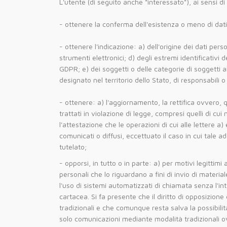
L'utente (di seguito anche "interessato"), ai sensi di
- ottenere la conferma dell'esistenza o meno di dati 
- ottenere l'indicazione: a) dell'origine dei dati pers
strumenti elettronici; d) degli estremi identificativi
GDPR; e) dei soggetti o delle categorie di soggetti 
designato nel territorio dello Stato, di responsabili o 
- ottenere: a) l'aggiornamento, la rettifica ovvero, q
trattati in violazione di legge, compresi quelli di cui
l'attestazione che le operazioni di cui alle lettere a
comunicati o diffusi, eccettuato il caso in cui tale
tutelato;
- opporsi, in tutto o in parte: a) per motivi legittim
personali che lo riguardano a fini di invio di mater
l'uso di sistemi automatizzati di chiamata senza l'
cartacea. Si fa presente che il diritto di opposizion
tradizionali e che comunque resta salva la possibilità
solo comunicazioni mediante modalità tradizionali 