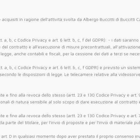
 acquisiti in ragione dell'attività svolta da Albergo Buccitti di Buccitti 
:
. a, b, c Codice Privacy e art. 6 lett. b, c, f del GDPR): - i dati saranno
l contratto e all'esecuzione di misure precontrattuali, all’attivazione 
 legge, anche contabili e fiscali, per la cessione dei dati a terzi se nec
t. a, b, c Codice Privacy e art. 6 lett. b, c, f GDPR) è previsto un siste
 e secondo le disposizioni di legge. Le telecamere relative alla videoso
te e fino alla revoca dello stesso (artt. 23 e 130 Codice Privacy e art. 9
sonali di natura sensibile al solo scopo di dare esecuzione al contratto e
te e fino alla revoca dello stesso (artt. 23 e 130 Codice Privacy e art. 7
da parte del titolare, per l'invio di proposte e per l'invio di materiale p
 e art. D in qualsiasi momento dopo aver prestato il proprio consenso in