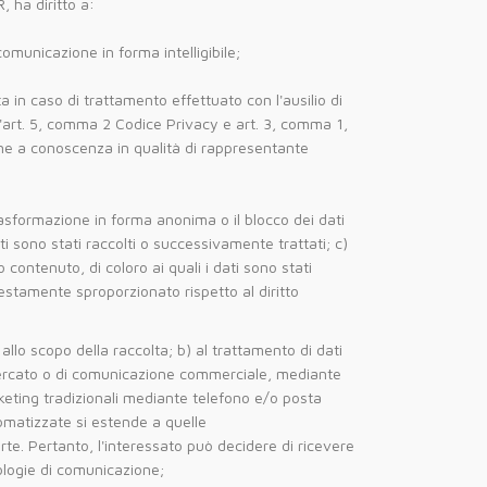
, ha diritto a:
omunicazione in forma intelligibile;
ta in caso di trattamento effettuato con l'ausilio di
ell'art. 5, comma 2 Codice Privacy e art. 3, comma 1,
rne a conoscenza in qualità di rappresentante
trasformazione in forma anonima o il blocco dei dati
ati sono stati raccolti o successivamente trattati; c)
 contenuto, di coloro ai quali i dati sono stati
estamente sproporzionato rispetto al diritto
 allo scopo della raccolta; b) al trattamento di dati
di mercato o di comunicazione commerciale, mediante
keting tradizionali mediante telefono e/o posta
tomatizzate si estende a quelle
arte. Pertanto, l'interessato può decidere di ricevere
ologie di comunicazione;