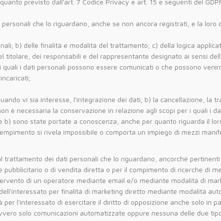
 quanto previsto dall'art. 7 Codice Privacy e art. 15 e seguenti del GDPR
personali che lo riguardano, anche se non ancora registrati, e la loro c
onali; b) delle finalità e modalità del trattamento; c) della logica applica
 del titolare, dei responsabili e del rappresentante designato ai sensi d
ai quali i dati personali possono essere comunicati o che possono veni
incaricati;
uando vi sia interesse, l'integrazione dei dati; b) la cancellazione, la 
 non è necessaria la conservazione in relazione agli scopi per i quali i d
) e b) sono state portate a conoscenza, anche per quanto riguarda il loro
 adempimento si rivela impossibile o comporta un impiego di mezzi manif
i al trattamento dei dati personali che lo riguardano, ancorché pertinenti
iale pubblicitario o di vendita diretta o per il compimento di ricerche 
intervento di un operatore mediante email e/o mediante modalità di mar
e dell'interessato per finalità di marketing diretto mediante modalità au
 per l'interessato di esercitare il diritto di opposizione anche solo in p
ovvero solo comunicazioni automatizzate oppure nessuna delle due tip