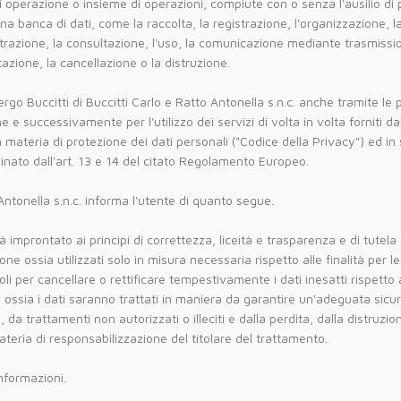
i operazione o insieme di operazioni, compiute con o senza l'ausilio di 
una banca di dati, come la raccolta, la registrazione, l'organizzazione, l
estrazione, la consultazione, l'uso, la comunicazione mediante trasmissi
itazione, la cancellazione o la distruzione.
ergo Buccitti di Buccitti Carlo e Ratto Antonella s.n.c. anche tramite le 
 e successivamente per l'utilizzo dei servizi di volta in volta forniti dal
n materia di protezione dei dati personali ("Codice della Privacy") ed i
ato dall'art. 13 e 14 del citato Regolamento Europeo.
Antonella s.n.c. informa l'utente di quanto segue.
mprontato ai principi di correttezza, liceità e trasparenza e di tutela d
ne ossia utilizzati solo in misura necessaria rispetto alle finalità per l
per cancellare o rettificare tempestivamente i dati inesatti rispetto all
ossia i dati saranno trattati in maniera da garantire un'adeguata sicu
 trattamenti non autorizzati o illeciti e dalla perdita, dalla distruzio
ria di responsabilizzazione del titolare del trattamento.
nformazioni.