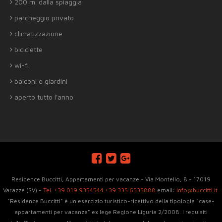
200 m. dalla spiaggia
parcheggio privato
climatizzazione
biciclette
wi-fi
balconi e giardini
aperto tutto l'anno
Residence Buccitti, Appartamenti per vacanze - Via Montello, 8 - 17019
Varazze (SV) -
Tel. +39 019 9354544
+39 335 6535888
email:
info@buccitti.it
"Residence Buccitti" è un esercizio turistico-ricettivo della tipologia "case-
appartamenti per vacanze" ex lege Regione Liguria 2/2008. I requisiti