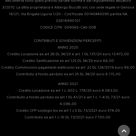
dell'offerta sono quelli previsti da tale norma e dal regolamento attuativo
3/2010. La ditta proprietaria è Albergo Buccitti snc con sede legale in Genova
16121, Via Brigata Liguria 1/20 - Cod.fiscale 00140440090 partita IVA
02618990101
CODICE CITR: 009065-CAV-008
CONTRIBUTI E SOVVENZIONI PERCEPITI:
ANNO 2020
Credito Locazione ex art 28 DL 34/20 e art. 1 DL 137/20 euro 13.472,00
Credito Sanificazione ex art 125 DL 34/20 euro 66,00
Credito Commissioni pagamenti elettronici ex art. 22 DL 124/2019 euro 99,00
Contributo a fondo perduto ex art 25 DL 34/20 euro 6.115,00
ANNO 2021
Credito Locazione ex art 1 c. 602 L. 178/20 euro 8.083,50
Contributo a fondo perduto ex art 1 DL 41/21 e art 1 c. 1-4 DL 73/21 euro
6.096,00
Credito CFP sostegni bis ex art.1 c.5 DL 73/2021 euro 574,00
Contributo ex art.1 c.16 DL 73/2021 euro 7.100,00